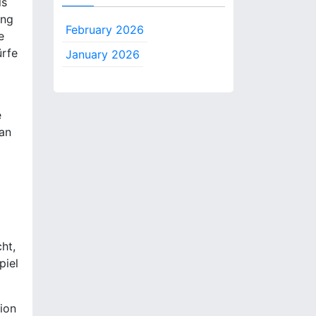
ls
ung
February 2026
e
ürfe
January 2026
e
 an
ht,
piel
ion