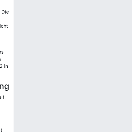
 Die
icht
bs
m
2 in
ung
lt.
t.