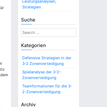
Leistungsanalysen,
Strategien
für
Suche
S
e
a
Kategorien
r
c
Defensive Strategien in der
h
ei
3-2 Zonenverteidigung
f
 zu
o
Spielanalyse der 3-2-
n dem
r
Zonenverteidigung
:
Teamformationen für die 3-
2-Zonenverteidigung
Archiv