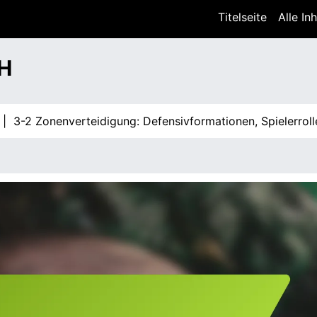
Titelseite
Alle In
H
Zonenverteidigung: Defensivformationen, Spielerrollen, St