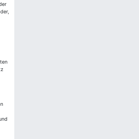
der
der,
sten
tz
en
und