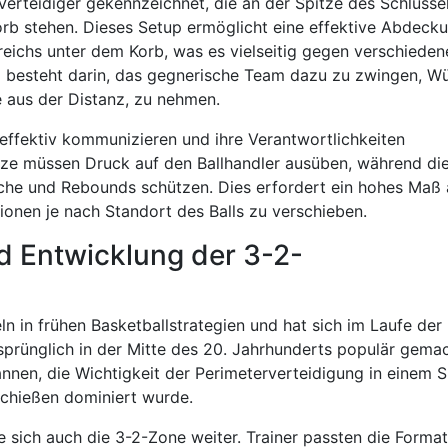
Verteidiger gekennzeichnet, die an der Spitze des Schlüsse
Korb stehen. Dieses Setup ermöglicht eine effektive Abdeck
reichs unter dem Korb, was es vielseitig gegen verschieden
l besteht darin, das gegnerische Team dazu zu zwingen, W
e aus der Distanz, zu nehmen.
 effektiv kommunizieren und ihre Verantwortlichkeiten
itze müssen Druck auf den Ballhandler ausüben, während di
üche und Rebounds schützen. Dies erfordert ein hohes Maß
ionen je nach Standort des Balls zu verschieben.
d Entwicklung der 3-2-
n in frühen Basketballstrategien und hat sich im Laufe der
sprünglich in der Mitte des 20. Jahrhunderts populär gemac
nen, die Wichtigkeit der Perimeterverteidigung in einem S
hießen dominiert wurde.
e sich auch die 3-2-Zone weiter. Trainer passten die Format